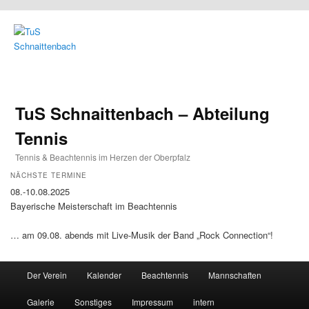
TuS Schnaittenbach – Abteilung
Tennis
Tennis & Beachtennis im Herzen der Oberpfalz
NÄCHSTE TERMINE
08.-10.08.2025
Bayerische Meisterschaft im Beachtennis
… am 09.08. abends mit Live-Musik der Band „Rock Connection“!
Main menu
Der Verein
Kalender
Beachtennis
Mannschaften
Skip to primary content
Skip to secondary content
Galerie
Sonstiges
Impressum
intern