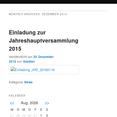
MONTHLY ARCHIVES:
DEZEMBER 2015
Einladung zur
Jahreshauptversammlung
2015
Veröffentlicht am
30. Dezember
2015
von
Günther
Kategorie:
News
KALENDER
Aug. 2026
<<
>>
M
D
M
D
F
S
S
27
28
29
30
31
1
2