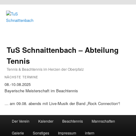
TuS Schnaittenbach – Abteilung
Tennis
Tennis & Beachtennis im Herzen der Oberpfalz
NÄCHSTE TERMINE
08.-10.08.2025
Bayerische Meisterschaft im Beachtennis
… am 09.08. abends mit Live-Musik der Band „Rock Connection“!
Main menu
Der Verein
Kalender
Beachtennis
Mannschaften
Skip to primary content
Skip to secondary content
Galerie
Sonstiges
Impressum
intern