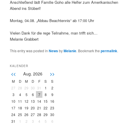
Anschließend lädt Familie Goho alle Helfer zum Amerikanischen
Abend ins Stüberl!
Montag, 04.08. „Abbau Beachtennis“ ab 17:00 Uhr
Vielen Dank für die rege Teilnahme, man trifft sich…
Melanie Grabbert
This entry was posted in
News
by
Melanie
. Bookmark the
permalink
.
KALENDER
Aug. 2026
<<
>>
M
D
M
D
F
S
S
27
28
29
30
31
1
2
3
4
5
6
7
8
9
10
11
12
13
14
15
16
17
18
19
20
21
22
23
24
25
26
27
28
29
30
31
1
2
3
4
5
6