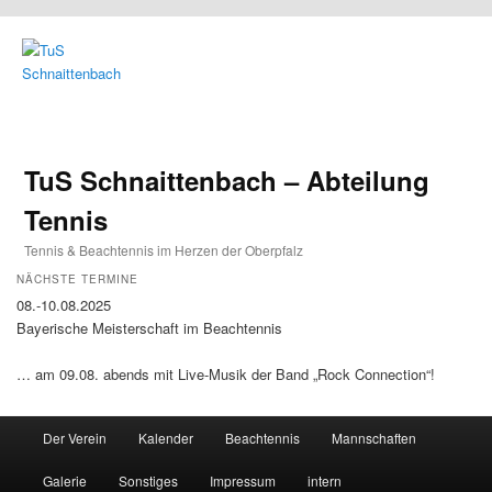
TuS Schnaittenbach – Abteilung
Tennis
Tennis & Beachtennis im Herzen der Oberpfalz
NÄCHSTE TERMINE
08.-10.08.2025
Bayerische Meisterschaft im Beachtennis
… am 09.08. abends mit Live-Musik der Band „Rock Connection“!
Main menu
Der Verein
Kalender
Beachtennis
Mannschaften
Skip to primary content
Skip to secondary content
Galerie
Sonstiges
Impressum
intern