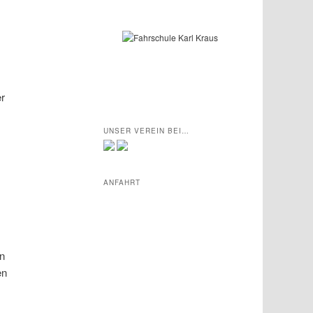
er
UNSER VEREIN BEI…
ANFAHRT
n
en