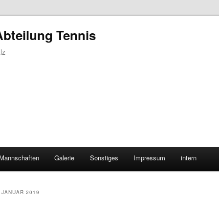
Abteilung Tennis
lz
Mannschaften
Galerie
Sonstiges
Impressum
intern
:
JANUAR 2019