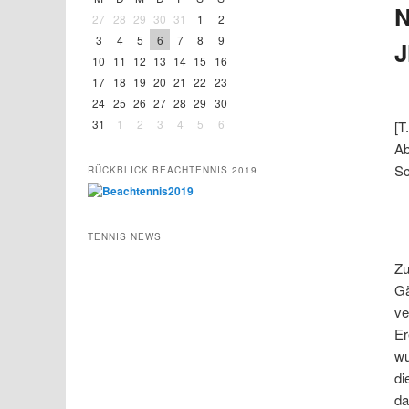
N
27
28
29
30
31
1
2
3
4
5
6
7
8
9
J
10
11
12
13
14
15
16
17
18
19
20
21
22
23
24
25
26
27
28
29
30
31
1
2
3
4
5
6
[T
Ab
Sc
RÜCKBLICK BEACHTENNIS 2019
TENNIS NEWS
Zu
Gä
ve
Er
wu
di
d