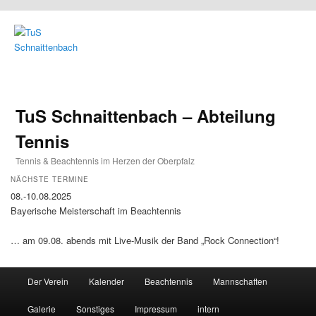
TuS Schnaittenbach – Abteilung
Tennis
Tennis & Beachtennis im Herzen der Oberpfalz
NÄCHSTE TERMINE
08.-10.08.2025
Bayerische Meisterschaft im Beachtennis
… am 09.08. abends mit Live-Musik der Band „Rock Connection“!
Main menu
Der Verein
Kalender
Beachtennis
Mannschaften
Skip to primary content
Skip to secondary content
Galerie
Sonstiges
Impressum
intern