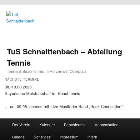
TuS Schnaittenbach – Abteilung
Tennis
Tennis & Beachtennis im Herzen der Oberpfalz
NÄCHSTE TERMINE
08.-10.08.2025
Bayerische Meisterschaft im Beachtennis
… am 09.08. abends mit Live-Musik der Band „Rock Connection“!
Main menu
Der Verein
Kalender
Beachtennis
Mannschaften
Skip to primary content
Skip to secondary content
Galerie
Sonstiges
Impressum
intern