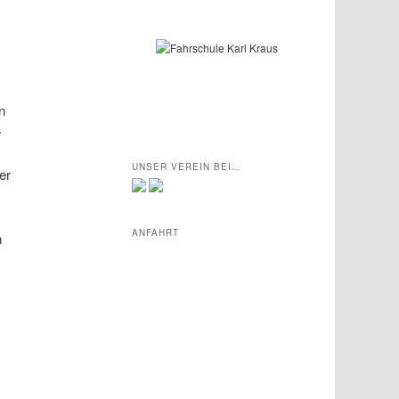
n
e
UNSER VEREIN BEI…
er
ANFAHRT
n