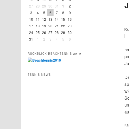
J
27
28
29
30
31
1
2
3
4
5
6
7
8
9
10
11
12
13
14
15
16
17
18
19
20
21
22
23
[Qu
24
25
26
27
28
29
30
31
1
2
3
4
5
6
ha
RÜCKBLICK BEACHTENNIS 2019
po
Ja
TENNIS NEWS
De
sp
wi
So
un
au
Ka