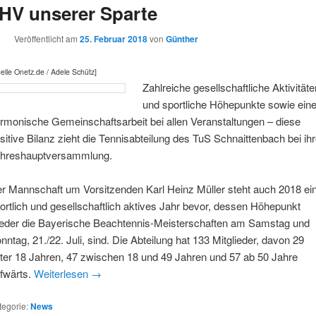
HV unserer Sparte
Veröffentlicht am
25. Februar 2018
von
Günther
elle Onetz.de / Adele Schütz]
Zahlreiche gesellschaftliche Aktivitäte
und sportliche Höhepunkte sowie ein
rmonische Gemeinschaftsarbeit bei allen Veranstaltungen – diese
sitive Bilanz zieht die Tennisabteilung des TuS Schnaittenbach bei ihr
hreshauptversammlung.
r Mannschaft um Vorsitzenden Karl Heinz Müller steht auch 2018 ei
ortlich und gesellschaftlich aktives Jahr bevor, dessen Höhepunkt
eder die Bayerische Beachtennis-Meisterschaften am Samstag und
nntag, 21./22. Juli, sind. Die Abteilung hat 133 Mitglieder, davon 29
ter 18 Jahren, 47 zwischen 18 und 49 Jahren und 57 ab 50 Jahre
fwärts.
Weiterlesen
→
tegorie:
News