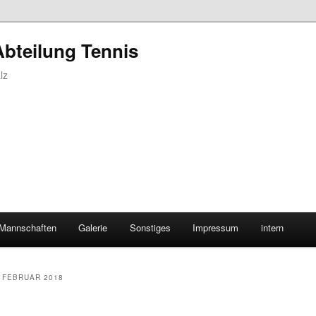
Abteilung Tennis
lz
Mannschaften
Galerie
Sonstiges
Impressum
intern
:
FEBRUAR 2018