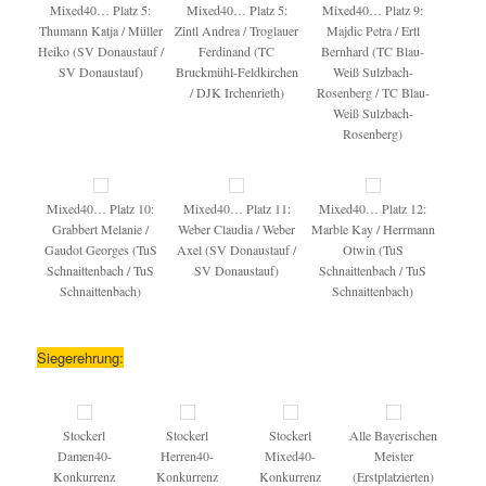
Mixed40… Platz 5:
Mixed40… Platz 5:
Mixed40… Platz 9:
Thumann Katja / Müller
Zintl Andrea / Troglauer
Majdic Petra / Ertl
Heiko (SV Donaustauf /
Ferdinand (TC
Bernhard (TC Blau-
SV Donaustauf)
Bruckmühl-Feldkirchen
Weiß Sulzbach-
/ DJK Irchenrieth)
Rosenberg / TC Blau-
Weiß Sulzbach-
Rosenberg)
Mixed40… Platz 10:
Mixed40… Platz 11:
Mixed40… Platz 12:
Grabbert Melanie /
Weber Claudia / Weber
Marble Kay / Herrmann
Gaudot Georges (TuS
Axel (SV Donaustauf /
Otwin (TuS
Schnaittenbach / TuS
SV Donaustauf)
Schnaittenbach / TuS
Schnaittenbach)
Schnaittenbach)
Siegerehrung:
Stockerl
Stockerl
Stockerl
Alle Bayerischen
Damen40-
Herren40-
Mixed40-
Meister
Konkurrenz
Konkurrenz
Konkurrenz
(Erstplatzierten)