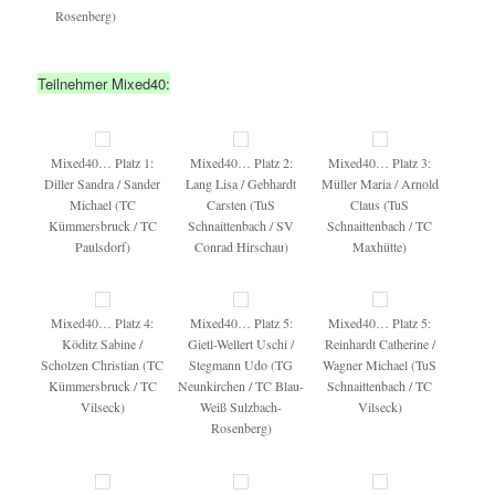
Rosenberg)
Teilnehmer Mixed40:
Mixed40… Platz 1:
Mixed40… Platz 2:
Mixed40… Platz 3:
Diller Sandra / Sander
Lang Lisa / Gebhardt
Müller Maria / Arnold
Michael (TC
Carsten (TuS
Claus (TuS
Kümmersbruck / TC
Schnaittenbach / SV
Schnaittenbach / TC
Paulsdorf)
Conrad Hirschau)
Maxhütte)
Mixed40… Platz 4:
Mixed40… Platz 5:
Mixed40… Platz 5:
Köditz Sabine /
Gietl-Wellert Uschi /
Reinhardt Catherine /
Scholzen Christian (TC
Stegmann Udo (TG
Wagner Michael (TuS
Kümmersbruck / TC
Neunkirchen / TC Blau-
Schnaittenbach / TC
Vilseck)
Weiß Sulzbach-
Vilseck)
Rosenberg)