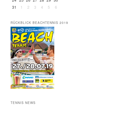
31
1
2
3
4
5
6
RÜCKBLICK BEACHTENNIS 2019
TENNIS NEWS