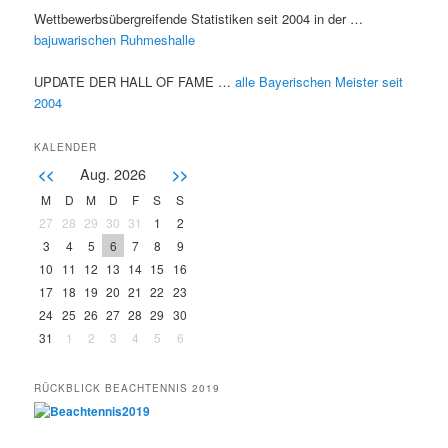
Wettbewerbsübergreifende Statistiken seit 2004 in der …
bajuwarischen Ruhmeshalle
UPDATE DER HALL OF FAME …
alle Bayerischen Meister seit
2004
KALENDER
Aug. 2026
<<
>>
M
D
M
D
F
S
S
27
28
29
30
31
1
2
3
4
5
6
7
8
9
10
11
12
13
14
15
16
17
18
19
20
21
22
23
24
25
26
27
28
29
30
31
1
2
3
4
5
6
RÜCKBLICK BEACHTENNIS 2019