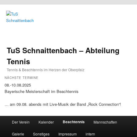
TuS Schnaittenbach – Abteilung
Tennis
Tennis & Beachtennis im Herzen der Oberpfalz
NÄCHSTE TERMINE
08.-10.08.2025
Bayerische Meisterschaft im Beachtennis
… am 09.08. abends mit Live-Musik der Band „Rock Connection“!
Main menu
Beachtennis
Der Verein
Kalender
Mannschaften
Skip to primary content
Skip to secondary content
Galerie
Sonstiges
Impressum
intern