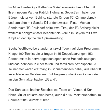
Im Mixed verteidigte Katharina Maier souverän ihren Titel mit
ihrem neuem Partner Patrick Hofmann. Sebastian Thaler, der
Bürgermeister von Eching, startete für den TC Kümmersbruck
und erreichte mit Sandra Diller den zweiten Platz. Michael
Sander vom TC Paulsdorf holte zwei Titel, der TC Arzberg bleibt
weiterhin erfolgreichster Beachtennis-Verein in Bayern mit Uwe
Kropf an der Spitze der Spielerwertung.
Sechs Wettbewerbe standen an zwei Tagen auf dem Programm.
Knapp 100 Tennisspieler trugen in 85 Doppelpaarungen 152
Partien mit teils hervorragenden sportlichen Höchstleistungen –
und das dennoch in einer fairen und familiären Atmosphäre. 23
Teilnehmer waren erstmalig in Schnaittenbach dabei, aus über 30
verschiedenen Vereine aus fünf Regierungsbezirken kamen sie
an den Schnaittenbacher „Strand“.
Das Schnaittenbacher Beachtennis-Team um Vorstand Karl
Heinz Müller erklärte sich bereit, auch die 16. Meisterschaften im
Sommer 2019 durchzuführen.
This entry was posted in
News
by
Günther
. Bookmark the
permalink
.