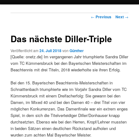
Post navigation
←
Previous
Next
→
Das nächste Diller-Triple
Veröffentlicht am
24. Juli 2018
von
Günther
[Quelle: onetz.de] Im vergangenen Jahr triumphierte Sandra Diller
vom TC Kümmersbruck bei den Bayerischen Meisterschaften im
Beachtennis mit drei Titeln, 2018 wiederholte sie ihren Erfolg.
Bei den 15. Bayerischen Beachtennis-Meisterschaften in
Schnaittenbach triumphierte wie im Vorjahr Sandra Diller vom TC
Kümmersbruck mit einem Dreifacherfolg: Sie gewann bei den
Damen, im Mixed 40 und bei den Damen 40 – drei Titel von vier
möglichen Konkurrenzen. Das Damenfinale war ein extrem enges
Spiel, in dem sich die Titelverteidiger Diller/Donhauser knapp
durchsetzten. Ebenso wie bei den Herren, Kropf/Lehner mussten
in beiden Sätzen einen deutlichen Rückstand aufholen und
wurden zum achten Mal Bayerischer Meister.