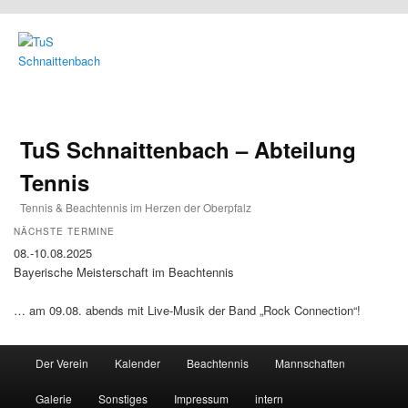
TuS Schnaittenbach – Abteilung
Tennis
Tennis & Beachtennis im Herzen der Oberpfalz
NÄCHSTE TERMINE
08.-10.08.2025
Bayerische Meisterschaft im Beachtennis
… am 09.08. abends mit Live-Musik der Band „Rock Connection“!
Main menu
Der Verein
Kalender
Beachtennis
Mannschaften
Skip to primary content
Skip to secondary content
Galerie
Sonstiges
Impressum
intern