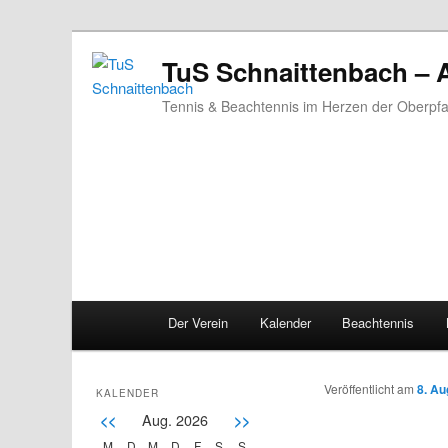
TuS Schnaittenbach – 
Tennis & Beachtennis im Herzen der Oberpfa
Main menu
Der Verein
Kalender
Beachtennis
Skip to primary content
Skip to secondary content
Veröffentlicht am
8. Au
KALENDER
Aug. 2026
<<
>>
M
D
M
D
F
S
S