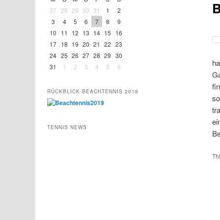
B
27
28
29
30
31
1
2
3
4
5
6
7
8
9
10
11
12
13
14
15
16
17
18
19
20
21
22
23
24
25
26
27
28
29
30
ha
31
1
2
3
4
5
6
Ga
fi
RÜCKBLICK BEACHTENNIS 2019
so
tr
ei
TENNIS NEWS
Be
Th