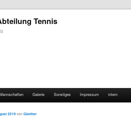
Abteilung Tennis
lz
Mannschaften
Galerie
Sonstiges
Impressum
intern
gust 2019
von
Günther