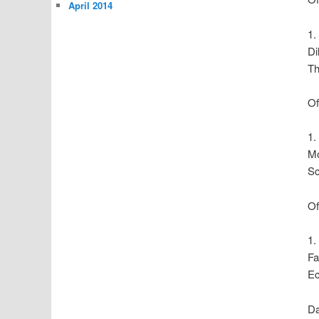
April 2014
1.
Di
Th
Of
1.
Mo
Sc
Of
1.
Fa
Ec
D