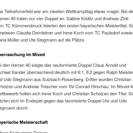
s Teilnehmerfeld war am zweiten Wettkampftag etwas mager. Bei d
men 40 traten nur vier Doppel an. Sabine Köditz und Andreas Zintl
m TC Kümmersbruck feierten den ersten bayerischen Meistertitel. S
rwiesen Claudia Demleitner und Irene Koch vom TC Paulsdorf sowie
ria Müller und Ute Stegmann auf die Plätze.
berraschung im Mixed
i den Herren 40 siegte das neuformierte Doppel Claus Arnold und
chael Sander überraschend deutlich mit 6:1, 6:2 gegen Ralph Meiste
d Udo Stegmann aus Sulzbach-Rosenberg. Dritter wurden Christian
holzen und Andreas Trescher vom SV Conrad Hirschau. Im Mixed-4
ttbewerb holten sich Irene Koch und Christian Scholzen den Titel. Si
tzten sich im Endspiel gegen das favorisierte Doppel Ute und Udo
egmann durch.
yerische Meisterschaft
fene Konkurrenz Damen