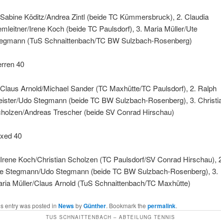
 Sabine Köditz/Andrea Zintl (beide TC Kümmersbruck), 2. Claudia
mleitner/Irene Koch (beide TC Paulsdorf), 3. Maria Müller/Ute
egmann (TuS Schnaittenbach/TC BW Sulzbach-Rosenberg)
rren 40
 Claus Arnold/Michael Sander (TC Maxhütte/TC Paulsdorf), 2. Ralph
ister/Udo Stegmann (beide TC BW Sulzbach-Rosenberg), 3. Christi
holzen/Andreas Trescher (beide SV Conrad Hirschau)
xed 40
 Irene Koch/Christian Scholzen (TC Paulsdorf/SV Conrad Hirschau), 
e Stegmann/Udo Stegmann (beide TC BW Sulzbach-Rosenberg), 3.
ria Müller/Claus Arnold (TuS Schnaittenbach/TC Maxhütte)
is entry was posted in
News
by
Günther
. Bookmark the
permalink
.
TUS SCHNAITTENBACH – ABTEILUNG TENNIS