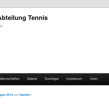
Abteilung Tennis
lz
Mannschaften
Galerie
Sonstiges
Impressum
intern
gust 2016
von
Günther