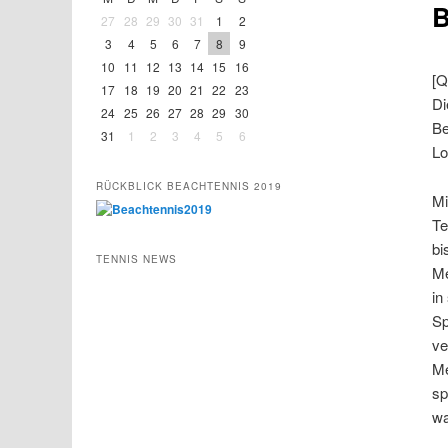
B
27
28
29
30
31
1
2
3
4
5
6
7
8
9
10
11
12
13
14
15
16
[Q
17
18
19
20
21
22
23
Di
24
25
26
27
28
29
30
Be
31
1
2
3
4
5
6
Lo
RÜCKBLICK BEACHTENNIS 2019
Mi
Te
bi
TENNIS NEWS
Me
in
Sp
ve
Me
sp
wa