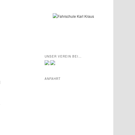
.
UNSER VEREIN BEI…
ANFAHRT
l
-
g