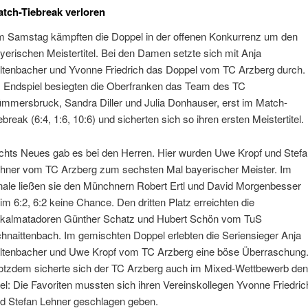
tch-Tiebreak verloren
 Samstag kämpften die Doppel in der offenen Konkurrenz um den
yerischen Meistertitel. Bei den Damen setzte sich mit Anja
ltenbacher und Yvonne Friedrich das Doppel vom TC Arzberg durch.
 Endspiel besiegten die Oberfranken das Team des TC
mmersbruck, Sandra Diller und Julia Donhauser, erst im Match-
ebreak (6:4, 1:6, 10:6) und sicherten sich so ihren ersten Meistertitel.
chts Neues gab es bei den Herren. Hier wurden Uwe Kropf und Stef
hner vom TC Arzberg zum sechsten Mal bayerischer Meister. Im
nale ließen sie den Münchnern Robert Ertl und David Morgenbesser
im 6:2, 6:2 keine Chance. Den dritten Platz erreichten die
kalmatadoren Günther Schatz und Hubert Schön vom TuS
hnaittenbach. Im gemischten Doppel erlebten die Seriensieger Anja
ltenbacher und Uwe Kropf vom TC Arzberg eine böse Überraschung
otzdem sicherte sich der TC Arzberg auch im Mixed-Wettbewerb de
tel: Die Favoriten mussten sich ihren Vereinskollegen Yvonne Friedric
d Stefan Lehner geschlagen geben.