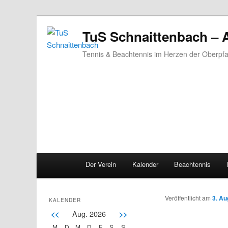
TuS Schnaittenbach – 
Tennis & Beachtennis im Herzen der Oberpfa
Main menu
Der Verein
Kalender
Beachtennis
Skip to primary content
Skip to secondary content
Veröffentlicht am
3. Au
KALENDER
Aug. 2026
<<
>>
M
D
M
D
F
S
S