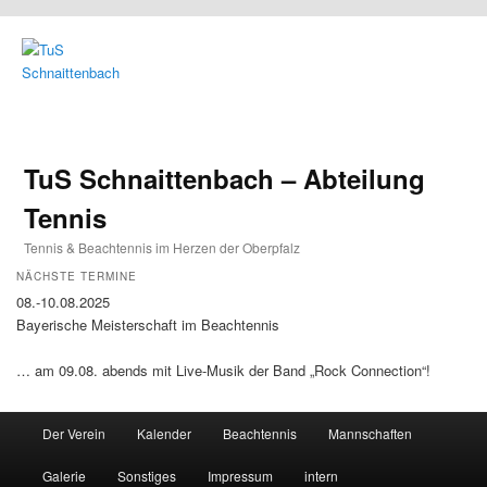
TuS Schnaittenbach – Abteilung
Tennis
Tennis & Beachtennis im Herzen der Oberpfalz
NÄCHSTE TERMINE
08.-10.08.2025
Bayerische Meisterschaft im Beachtennis
… am 09.08. abends mit Live-Musik der Band „Rock Connection“!
Main menu
Der Verein
Kalender
Beachtennis
Mannschaften
Skip to primary content
Skip to secondary content
Galerie
Sonstiges
Impressum
intern