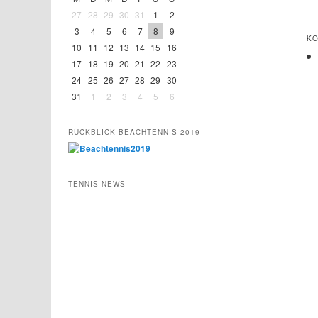
27
28
29
30
31
1
2
3
4
5
6
7
8
9
KO
10
11
12
13
14
15
16
17
18
19
20
21
22
23
24
25
26
27
28
29
30
31
1
2
3
4
5
6
RÜCKBLICK BEACHTENNIS 2019
TENNIS NEWS