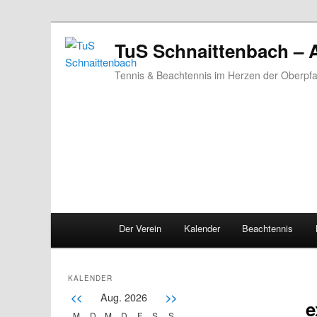
TuS Schnaittenbach – 
Tennis & Beachtennis im Herzen der Oberpfa
Main menu
Der Verein
Kalender
Beachtennis
Skip to primary content
Skip to secondary content
KALENDER
Aug. 2026
<<
>>
e
M
D
M
D
F
S
S