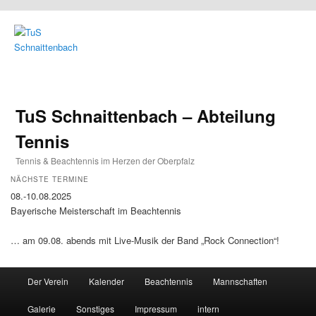
TuS Schnaittenbach – Abteilung
Tennis
Tennis & Beachtennis im Herzen der Oberpfalz
NÄCHSTE TERMINE
08.-10.08.2025
Bayerische Meisterschaft im Beachtennis
… am 09.08. abends mit Live-Musik der Band „Rock Connection“!
Main menu
Der Verein
Kalender
Beachtennis
Mannschaften
Skip to primary content
Skip to secondary content
Galerie
Sonstiges
Impressum
intern