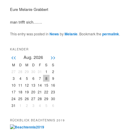
Eure Melanie Grabbert
man trifft sich…….
This entry was posted in
News
by
Melanie
. Bookmark the
permalink
.
KALENDER
Aug. 2026
<<
>>
M
D
M
D
F
S
S
27
28
29
30
31
1
2
3
4
5
6
7
8
9
10
11
12
13
14
15
16
17
18
19
20
21
22
23
24
25
26
27
28
29
30
31
1
2
3
4
5
6
RÜCKBLICK BEACHTENNIS 2019