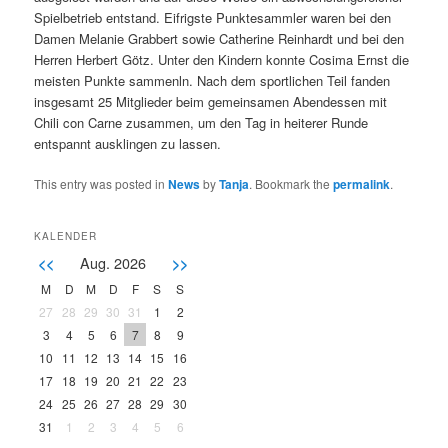
Spielbetrieb entstand. Eifrigste Punktesammler waren bei den
Damen Melanie Grabbert sowie Catherine Reinhardt und bei den
Herren Herbert Götz. Unter den Kindern konnte Cosima Ernst die
meisten Punkte sammenln. Nach dem sportlichen Teil fanden
insgesamt 25 Mitglieder beim gemeinsamen Abendessen mit
Chili con Carne zusammen, um den Tag in heiterer Runde
entspannt ausklingen zu lassen.
This entry was posted in
News
by
Tanja
. Bookmark the
permalink
.
KALENDER
Aug. 2026
<<
>>
M
D
M
D
F
S
S
27
28
29
30
31
1
2
3
4
5
6
7
8
9
10
11
12
13
14
15
16
17
18
19
20
21
22
23
24
25
26
27
28
29
30
31
1
2
3
4
5
6