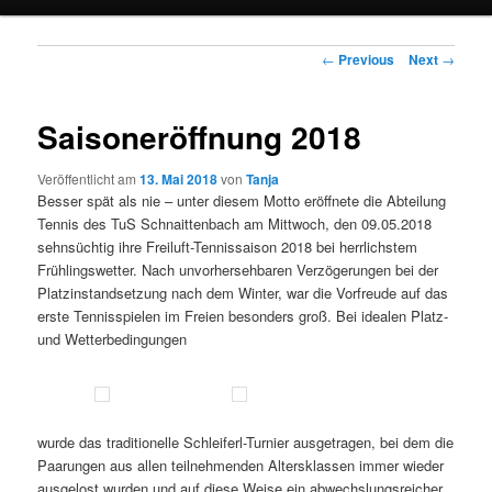
Post navigation
←
Previous
Next
→
Saisoneröffnung 2018
Veröffentlicht am
13. Mai 2018
von
Tanja
Besser spät als nie – unter diesem Motto eröffnete die Abteilung
Tennis des TuS Schnaittenbach am Mittwoch, den 09.05.2018
sehnsüchtig ihre Freiluft-Tennissaison 2018 bei herrlichstem
Frühlingswetter. Nach unvorhersehbaren Verzögerungen bei der
Platzinstandsetzung nach dem Winter, war die Vorfreude auf das
erste Tennisspielen im Freien besonders groß. Bei idealen Platz-
und Wetterbedingungen
wurde das traditionelle Schleiferl-Turnier ausgetragen, bei dem die
Paarungen aus allen teilnehmenden Altersklassen immer wieder
ausgelost wurden und auf diese Weise ein abwechslungsreicher