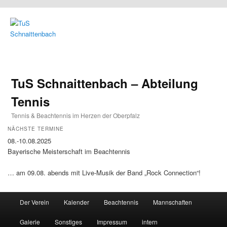
TuS Schnaittenbach – Abteilung
Tennis
Tennis & Beachtennis im Herzen der Oberpfalz
NÄCHSTE TERMINE
08.-10.08.2025
Bayerische Meisterschaft im Beachtennis
… am 09.08. abends mit Live-Musik der Band „Rock Connection“!
Main menu
Der Verein
Kalender
Beachtennis
Mannschaften
Skip to primary content
Skip to secondary content
Galerie
Sonstiges
Impressum
intern