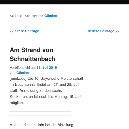
Günther
AUTHOR ARCHIVES:
Post navigation
<<
ältere Beiträge
neuere Beiträge
>>
Am Strand von
Schnaittenbach
Veröffentlicht am
11. Juli 2019
von
Günther
[onetz.de] Die 16. Bayerische Meisterschaft
im Beachtennis findet am 27. und 28. Juli
statt. Anmeldung zu den sechs
Konkurrenzen ist noch bis Montag, 15. Juli
möglich.
Auch in diesem Jahr hat die Abteilung