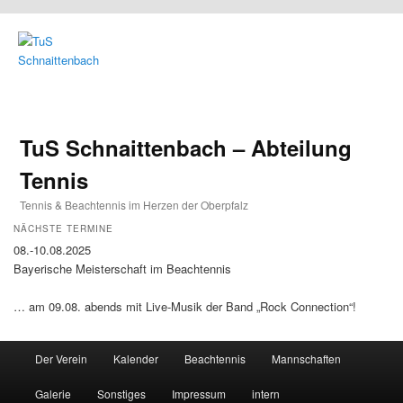
TuS Schnaittenbach – Abteilung
Tennis
Tennis & Beachtennis im Herzen der Oberpfalz
NÄCHSTE TERMINE
08.-10.08.2025
Bayerische Meisterschaft im Beachtennis
… am 09.08. abends mit Live-Musik der Band „Rock Connection“!
Main menu
Der Verein
Kalender
Beachtennis
Mannschaften
Skip to primary content
Skip to secondary content
Galerie
Sonstiges
Impressum
intern