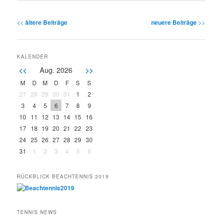
Post navigation
<<
ältere Beiträge
neuere Beiträge
>>
KALENDER
Aug. 2026
<<
>>
M
D
M
D
F
S
S
27
28
29
30
31
1
2
3
4
5
6
7
8
9
10
11
12
13
14
15
16
17
18
19
20
21
22
23
24
25
26
27
28
29
30
31
1
2
3
4
5
6
RÜCKBLICK BEACHTENNIS 2019
TENNIS NEWS