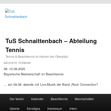
TuS Schnaittenbach – Abteilung
Tennis
Tennis & Beachtennis im Herzen der Oberpfalz
NÄCHSTE TERMINE
08.-10.08.2025
Bayerische Meisterschaft im Beachtennis
… am 09.08. abends mit Live-Musik der Band „Rock Connection“!
Main menu
Der Verein
Kalender
Beachtennis
Mannschaften
Skip to primary content
Skip to secondary content
Galerie
Sonstiges
Impressum
intern