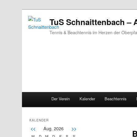
TuS Schnaittenbach – 
Tennis & Beachtennis im Herzen der Oberpfa
Main menu
Der Verein
Kalender
Beachtennis
Skip to primary content
Skip to secondary content
KALENDER
Aug. 2026
<<
>>
B
M
D
M
D
F
S
S