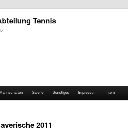
Abteilung Tennis
lz
Mannschaften
Galerie
Sonstiges
Impressum
intern
ayerische 2011